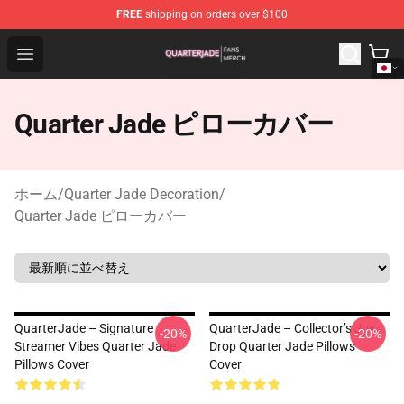
FREE
shipping on orders over $100
Quarter Jade Shop - Official Quarter Jade Merchandise S
Open menu
Quarter Jade ピローカバー
ホーム
/
Quarter Jade Decoration
/
Quarter Jade ピローカバー
QuarterJade – Signature
QuarterJade – Collector’s Joy
-20%
-20%
Streamer Vibes Quarter Jade
Drop Quarter Jade Pillows
Pillows Cover
Cover