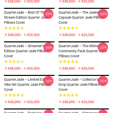
￥348,000 - ￥420,500
￥348,000 - ￥420,500
QuarterJade – Best Of The
QuarterJade – The Jadeverse
-20%
-20%
Stream Edition Quarter Jade
Capsule Quarter Jade Pillows
Pillows Cover
Cover
￥348,000 - ￥420,500
￥348,000 - ￥420,500
QuarterJade – Streamer’s Heart
QuarterJade – The Ultimate
-20%
-20%
Edition Quarter Jade Pillows
Community Pack Quarter Jade
Cover
Pillows Cover
￥348,000 - ￥420,500
￥348,000 - ￥420,500
QuarterJade – Limited Edition
QuarterJade – Collector’s Joy
-20%
-20%
Vibe Set Quarter Jade Pillows
Drop Quarter Jade Pillows
Cover
Cover
￥348,000 - ￥420,500
￥348,000 - ￥420,500