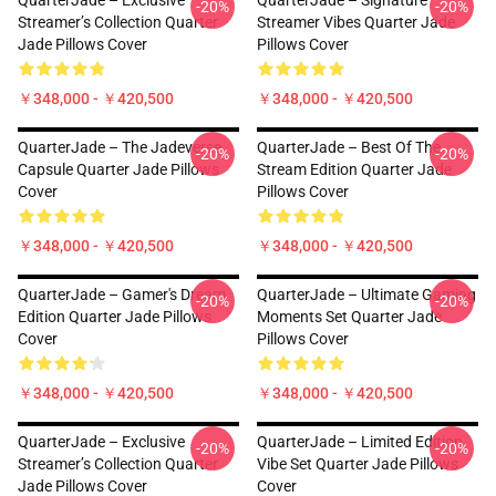
QuarterJade – Exclusive
QuarterJade – Signature
-20%
-20%
Streamer’s Collection Quarter
Streamer Vibes Quarter Jade
Jade Pillows Cover
Pillows Cover
￥348,000 - ￥420,500
￥348,000 - ￥420,500
QuarterJade – The Jadeverse
QuarterJade – Best Of The
-20%
-20%
Capsule Quarter Jade Pillows
Stream Edition Quarter Jade
Cover
Pillows Cover
￥348,000 - ￥420,500
￥348,000 - ￥420,500
QuarterJade – Gamer's Dream
QuarterJade – Ultimate Gaming
-20%
-20%
Edition Quarter Jade Pillows
Moments Set Quarter Jade
Cover
Pillows Cover
￥348,000 - ￥420,500
￥348,000 - ￥420,500
QuarterJade – Exclusive
QuarterJade – Limited Edition
-20%
-20%
Streamer’s Collection Quarter
Vibe Set Quarter Jade Pillows
Jade Pillows Cover
Cover