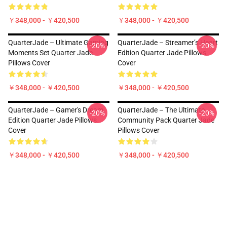
￥348,000 - ￥420,500
￥348,000 - ￥420,500
QuarterJade – Ultimate Gaming
QuarterJade – Streamer’s Heart
-20%
-20%
Moments Set Quarter Jade
Edition Quarter Jade Pillows
Pillows Cover
Cover
￥348,000 - ￥420,500
￥348,000 - ￥420,500
QuarterJade – Gamer's Dream
QuarterJade – The Ultimate
-20%
-20%
Edition Quarter Jade Pillows
Community Pack Quarter Jade
Cover
Pillows Cover
￥348,000 - ￥420,500
￥348,000 - ￥420,500