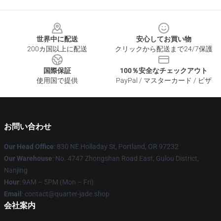
Footer
世界中に配送
安心してお買い物
200カ国以上に配送
クリックから配送まで24/7保護
国際保証
100％安全なチェックアウト
使用国で提供
PayPal / マスターカード / ビザ
お問い合わせ
Our Head Office
: 830 NE Holladay St, Portland, OR 97232
Our Warehouse
: No. 4747 Zhongshan Road East, Gulou District,
Nanjing
Hour
: 9AM – 5PM (Mon – Fri)
Email
: contact@quarter-jade.shop
会社案内