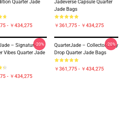
dition Quarter Jade
Jadeverse Capsule Quarter
Jade Bags
75 - ￥434,275
￥361,775 - ￥434,275
-20%
-20%
Jade – Signature
QuarterJade – Collector’s Joy
r Vibes Quarter Jade
Drop Quarter Jade Bags
￥361,775 - ￥434,275
75 - ￥434,275