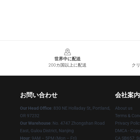
Footer
世界中に配送
200カ国以上に配送
クリ
お問い合わせ
会社案内
Our Head Office
: 830 NE Holladay St, Portland,
About us
OR 97232
Terms & Cond
Our Warehouse
: No. 4747 Zhongshan Road
Privacy Polic
East, Gulou District, Nanjing
DMCA - Copyr
Hour
: 9AM – 5PM (Mon – Fri)
CA SB657: S