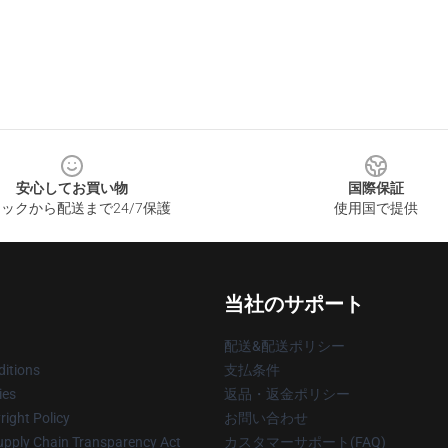
安心してお買い物
国際保証
ックから配送まで24/7保護
使用国で提供
当社のサポート
配送&配送ポリシー
itions
支払条件
ies
返品・返金ポリシー
ight Policy
お問い合わせ
upply Chain Transparency Act
カスタマーサポート(FAQ)