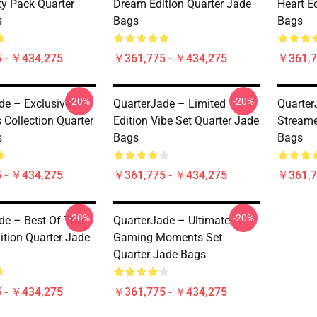
y Pack Quarter
Dream Edition Quarter Jade
Heart E
s
Bags
Bags
 - ￥434,275
￥361,775 - ￥434,275
￥361,7
-20%
-20%
de – Exclusive
QuarterJade – Limited
Quarter
 Collection Quarter
Edition Vibe Set Quarter Jade
Streame
s
Bags
Bags
 - ￥434,275
￥361,775 - ￥434,275
￥361,7
-20%
-20%
de – Best Of The
QuarterJade – Ultimate
ition Quarter Jade
Gaming Moments Set
Quarter Jade Bags
 - ￥434,275
￥361,775 - ￥434,275