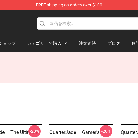
FREE
shipping on orders over $100
 Store
ショップ
カテゴリーで購入
注文追跡
ブログ
お
-20%
-20%
de – The Ultimate
QuarterJade – Gamer's
Quarter