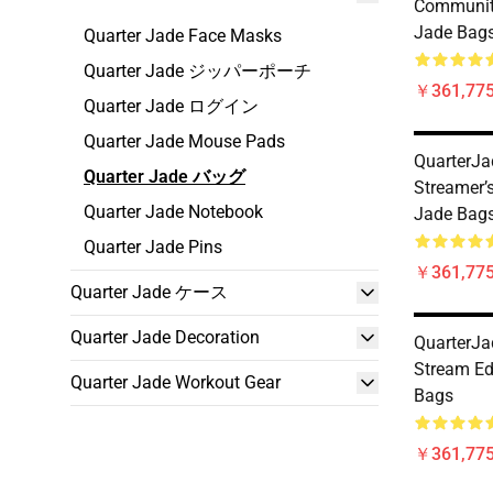
Communit
Jade Bag
Quarter Jade Face Masks
Quarter Jade ジッパーポーチ
￥361,775
Quarter Jade ログイン
Quarter Jade Mouse Pads
QuarterJa
Quarter Jade バッグ
Streamer’s
Quarter Jade Notebook
Jade Bag
Quarter Jade Pins
￥361,775
Quarter Jade ケース
Quarter Jade Decoration
QuarterJa
Stream Ed
Quarter Jade Workout Gear
Bags
￥361,775